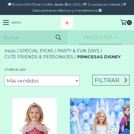
🚚 Envío GRATIS en CABA desde $80.000 | 💳 3 cuotas sin interés | 💸
Descuentos en efectivo y transferencia 🏦
MENÚ
0
PRODUCTOS
Inicio
/
SPECIAL PICKS
/
PARTY & FUN DAYS
/
CUTE FRIENDS & PERSONAJES
/
PRINCESAS DISNEY
Ordenar por
FILTRAR