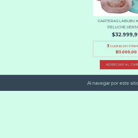
CARTERAS LABUBU 
PELUCHE VENT
$32.999,9
3
cuotas sin inter
$11.000,00
AGREGAR AL CAR
Al navegar por este sit
13
%
OFF