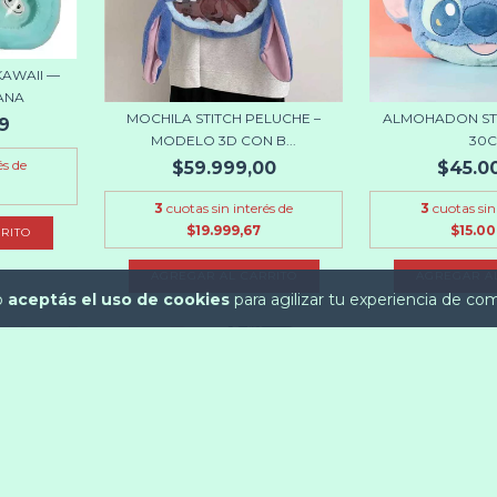
KAWAII —
ANA
MOCHILA STITCH PELUCHE –
ALMOHADON ST
9
MODELO 3D CON B...
30
és de
$59.999,00
$45.0
3
cuotas sin interés de
3
cuotas sin
$19.999,67
$15.0
RITO
io
aceptás el uso de cookies
para agilizar tu experiencia de co