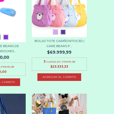
BOLSO TOTE CARIÑOSITOS 3D |
CARE BEARS P...
RE BEARS DE
BROCHES...
$69.999,99
0,00
3
cuotas sin interés de
$23.333,33
 interés de
0,00
AGREGAR AL CARRITO
L CARRITO