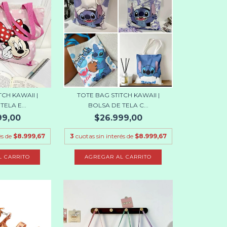
TCH KAWAII |
TOTE BAG STITCH KAWAII |
ELA E...
BOLSA DE TELA C...
99,00
$26.999,00
és de
$8.999,67
3
cuotas sin interés de
$8.999,67
L CARRITO
AGREGAR AL CARRITO