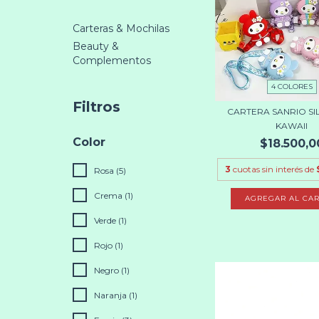
Carteras & Mochilas
Beauty &
Complementos
4 COLORES
Filtros
CARTERA SANRIO SI
KAWAII
Color
$18.500,0
3
cuotas sin interés de
Rosa (5)
Crema (1)
AGREGAR AL CAR
Verde (1)
Rojo (1)
Negro (1)
Naranja (1)