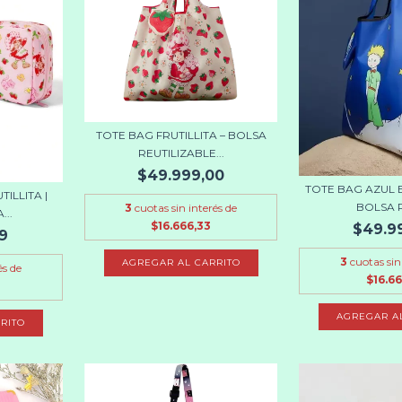
TOTE BAG FRUTILLITA – BOLSA
REUTILIZABLE...
$49.999,00
TOTE BAG AZUL E
ILLITA |
BOLSA R
3
cuotas sin interés de
...
$16.666,33
$49.9
9
3
cuotas sin
és de
$16.66
RITO