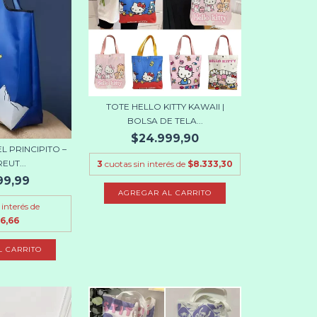
TOTE HELLO KITTY KAWAII |
BOLSA DE TELA...
$24.999,90
L PRINCIPITO –
EUT...
3
cuotas sin interés de
$8.333,30
99,99
AGREGAR AL CARRITO
 interés de
6,66