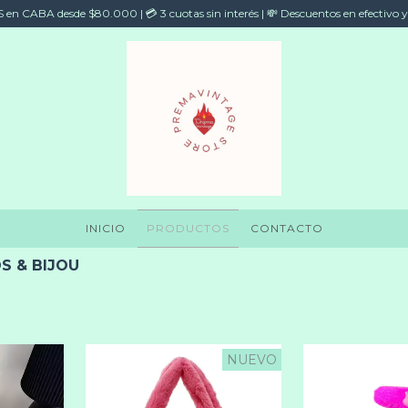
en CABA desde $80.000 | 💳 3 cuotas sin interés | 💸 Descuentos en efectivo y
INICIO
PRODUCTOS
CONTACTO
S & BIJOU
NUEVO