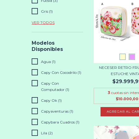
Fucsia (3)
Gris (1)
VER TODOS
Modelos
Disponibles
Agua (1)
NECESER RETRO FRUT
Capy Con Cocodrilo (1)
ESTUCHE VINTA
$29.999,9
Capy Con
Computador (1)
3
cuotas sin inter
$10.000,00
Capy Ok (1)
Capyaventuras (1)
AGREGAR AL CAR
Capybara Cuadros (1)
Lila (2)