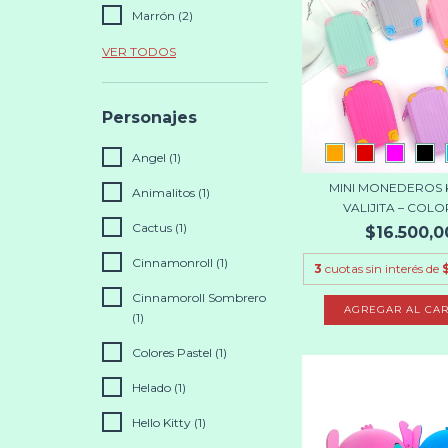
Marrón (2)
VER TODOS
Personajes
Angel (1)
MINI MONEDEROS 
Animalitos (1)
VALIJITA – COLOR
Cactus (1)
$16.500,0
Cinnamonroll (1)
3
cuotas sin interés de
Cinnamoroll Sombrero
AGREGAR AL CAR
(1)
Colores Pastel (1)
Helado (1)
Hello Kitty (1)