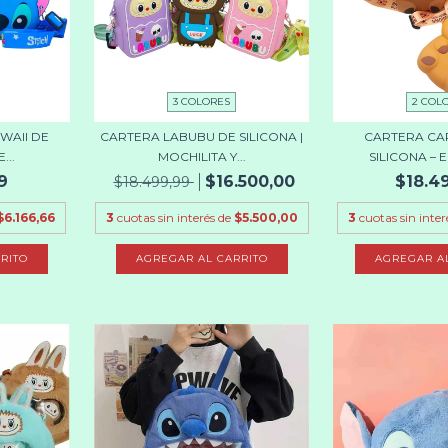
3 COLORES
2 COL
WAII DE
CARTERA LABUBU DE SILICONA |
CARTERA CA
...
MOCHILITA Y...
SILICONA – E
9
$16.500,00
$18.4
$18.499,99
$6.166,66
3
cuotas sin interés de
$5.500,00
3
cuotas sin inter
RITO
AGREGAR AL CARRITO
AGREGAR A