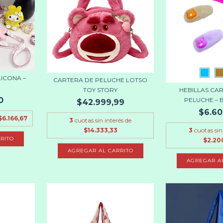
LICONA –
CARTERA DE PELUCHE LOTSO
TOY STORY
HEBILLAS CA
0
PELUCHE – 
$42.999,99
$6.60
$6.166,67
3
cuotas sin interés de
$14.333,33
3
cuotas sin
RITO
$2.20
AGREGAR A