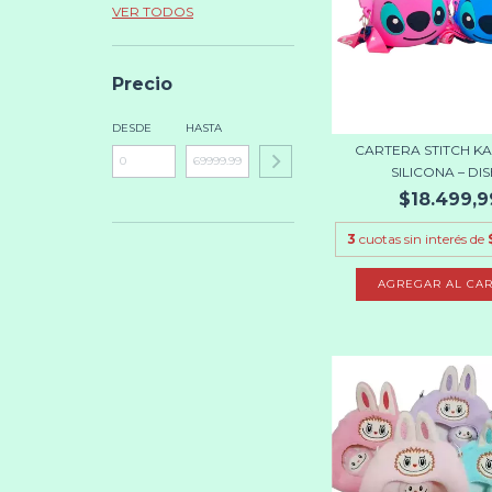
VER TODOS
Precio
DESDE
HASTA
CARTERA STITCH KA
SILICONA – DISE
$18.499,9
3
cuotas sin interés de
AGREGAR AL CAR