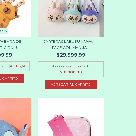
ORES
PYBARA DE
CARTERAS LABUBU KAWAII —
DICIÓN U...
FACE CON MANIJA...
99,99
$29.999,99
és de
$6.166,66
3
cuotas sin interés de
$10.000,00
L CARRITO
AGREGAR AL CARRITO