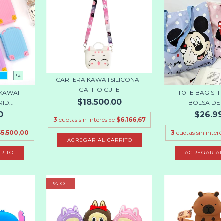
+2
CARTERA KAWAII SILICONA -
GATITO CUTE
KAWAII
TOTE BAG STI
$18.500,00
ID...
BOLSA DE T
0
$26.9
3
cuotas sin interés de
$6.166,67
$5.500,00
3
cuotas sin inter
RITO
AGREGAR A
11
%
OFF