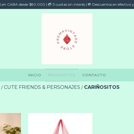
en CABA desde $80.000 | 💳 3 cuotas sin interés | 💸 Descuentos en efectivo y
INICIO
PRODUCTOS
CONTACTO
CUTE FRIENDS & PERSONAJES
CARIÑOSITOS
/
/