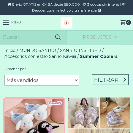
🚚 Envío GRATIS en CABA desde $80.000 | 💳 3 cuotas sin interés | 💸
Descuentos en efectivo y transferencia 🏦
MENÚ
0
PRODUCTOS
Inicio
/
MUNDO SANRIO
/
SANRIO INSPIRED
/
Accesorios con estilo Sanrio Kawaii
/
Summer Coolers
Ordenar por
FILTRAR