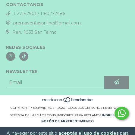
CONTACTANOS
1127142901 / 1160272486
premaventasonline@gmail.com
Peru 1033 San Telmo
REDES SOCIALES
NEWSLETTER
COPYRIGHT PREMAVINTAGE - 2026. TODOS LOS DERECHOS RESERVADOS.
DEFENSA DE LAS Y LOS CONSUMIDORES. PARA RECLAMOS
INGRESÁ ACÁ.
BOTÓN DE ARREPENTIMIENTO
Al navegar por este sitio
aceptás el uso de cookies
para