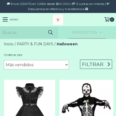
🚚 Envío GRATIS en CABA desde $80.000 | 💳 3 cuotas sin interés | 💸
Descuentos en efectivo y transferencia 🏦
MENÚ
0
PRODUCTOS
Inicio
/
PARTY & FUN DAYS
/
Halloween
Ordenar por
FILTRAR