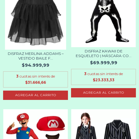
DISFRAZ KAWAII DE
DISFRAZ MERLINA ADDAMS –
ESQUELETO | MÁSCARA CO...
VESTIDO BAILE F...
$69.999,99
$94.999,99
3
cuotas sin interés de
3
cuotas sin interés de
$23.333,33
$31.666,66
AGREGAR AL CARRITO
AGREGAR AL CARRITO