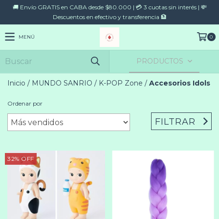
🚚 Envío GRATIS en CABA desde $80.000 | 💳 3 cuotas sin interés | 💸
Descuentos en efectivo y transferencia 🏦
MENÚ
0
PRODUCTOS
Inicio
/
MUNDO SANRIO
/
K-POP Zone
/
Accesorios Idols
Ordenar por
FILTRAR
32
%
OFF