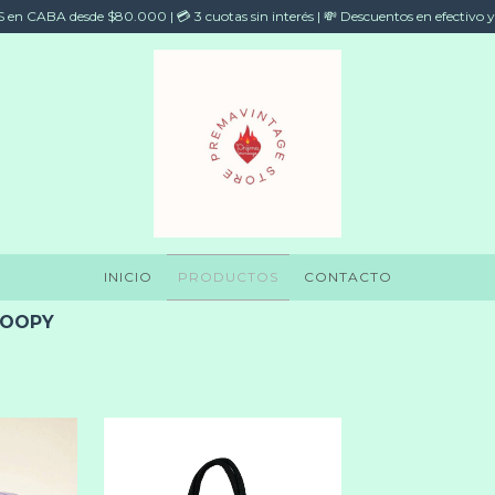
en CABA desde $80.000 | 💳 3 cuotas sin interés | 💸 Descuentos en efectivo y
INICIO
PRODUCTOS
CONTACTO
NOOPY