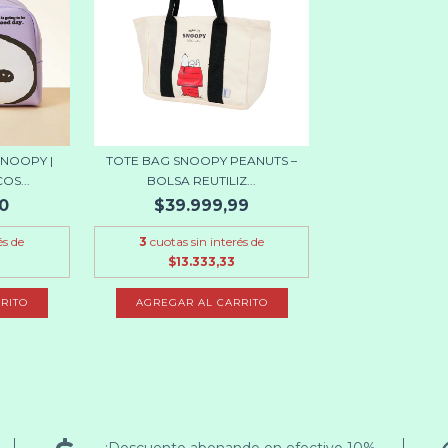
NOOPY |
TOTE BAG SNOOPY PEANUTS –
S...
BOLSA REUTILIZ...
0
$39.999,99
és de
3
cuotas sin interés de
$13.333,33
¡Descuento abonando en efectivo 10%