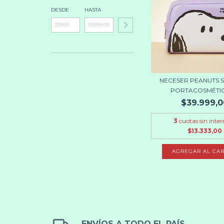
DESDE
HASTA
NECESER PEANUTS S
PORTACOSMÉTICO
$39.999,0
3
cuotas sin inter
$13.333,00
ENVÍOS A TODO EL PAÍS